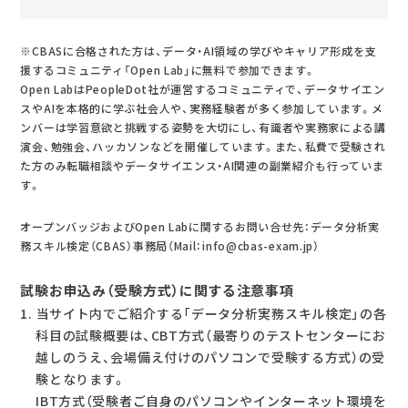
※CBASに合格された方は、データ・AI領域の学びやキャリア形成を支
援するコミュニティ「Open Lab」に無料で参加できます。
Open LabはPeopleDot社が運営するコミュニティで、データサイエン
スやAIを本格的に学ぶ社会人や、実務経験者が多く参加しています。メ
ンバーは学習意欲と挑戦する姿勢を大切にし、有識者や実務家による講
演会、勉強会、ハッカソンなどを開催しています。また、私費で受験され
た方のみ転職相談やデータサイエンス・AI関連の副業紹介も行っていま
す。
オープンバッジおよびOpen Labに関するお問い合せ先：データ分析実
務スキル検定（CBAS）事務局（Mail：info@cbas-exam.jp）
試験お申込み（受験方式）に関する注意事項
当サイト内でご紹介する「データ分析実務スキル検定」の各
科目の試験概要は、CBT方式（最寄りのテストセンターにお
越しのうえ、会場備え付けのパソコンで受験する方式）の受
験となります。
IBT方式（受験者ご自身のパソコンやインターネット環境を