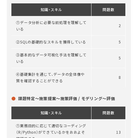
知識・スキル
問題数
①データ分析に必要な前処理を理解して
2
いる
②SQLの基礎的なスキルを獲得している
5
③基本的なデータ可視化手法を理解して
5
いる
④基礎集計を通じて、データの全体像や
8
質を確認することができる
課題特定〜施策提案〜施策評価 / モデリング〜評価
知識・スキル
問題数
①業務目的に応じて適切なコーディング
（R/Python）ができているかをおおよそ
13