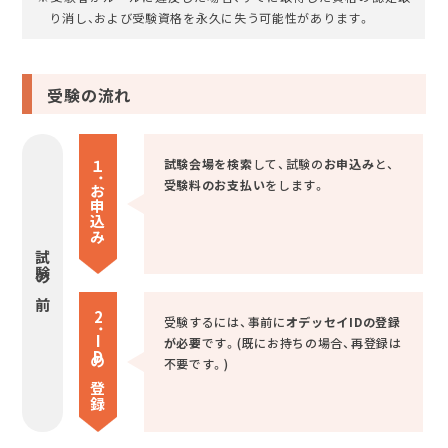
り消し、および受験資格を永久に失う可能性があります。
受験の流れ
試験会場を検索
して、試験の
お申込み
と、
１．
受験料のお支払い
をします。
お
申込み
試験の前
2．
受験するには、事前に
オデッセイIDの登録
I
が必要
です。(既にお持ちの場合、再登録は
Dの登録
不要です。)