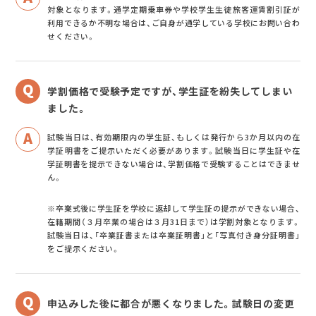
対象となります。通学定期乗車券や学校学生生徒旅客運賃割引証が
利用できるか不明な場合は、ご自身が通学している学校にお問い合わ
せください。
学割価格で受験予定ですが、学生証を紛失してしまい
ました。
試験当日は、有効期限内の学生証、もしくは発行から3か月以内の在
学証明書をご提示いただく必要があります。試験当日に学生証や在
学証明書を提示できない場合は、学割価格で受験することはできませ
ん。
※卒業式後に学生証を学校に返却して学生証の提示ができない場合、
在籍期間（３月卒業の場合は３月31日まで）は学割対象となります。
試験当日は、「卒業証書または卒業証明書」と「写真付き身分証明書」
をご提示ください。
申込みした後に都合が悪くなりました。試験日の変更