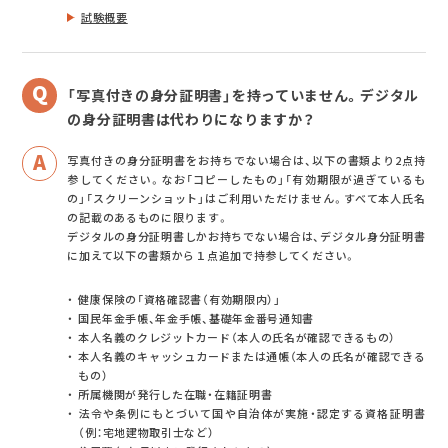
試験概要
「写真付きの身分証明書」を持っていません。デジタル
の身分証明書は代わりになりますか？
写真付きの身分証明書をお持ちでない場合は、以下の書類より2点持
参してください。なお「コピーしたもの」「有効期限が過ぎているも
の」「スクリーンショット」はご利用いただけません。すべて本人氏名
の記載のあるものに限ります。
デジタルの身分証明書しかお持ちでない場合は、デジタル身分証明書
に加えて以下の書類から１点追加で持参してください。
健康保険の「資格確認書（有効期限内）」
国民年金手帳、年金手帳、基礎年金番号通知書
本人名義のクレジットカード（本人の氏名が確認できるもの）
本人名義のキャッシュカードまたは通帳（本人の氏名が確認できる
もの）
所属機関が発行した在職・在籍証明書
法令や条例にもとづいて国や自治体が実施・認定する資格証明書
（例：宅地建物取引士など）