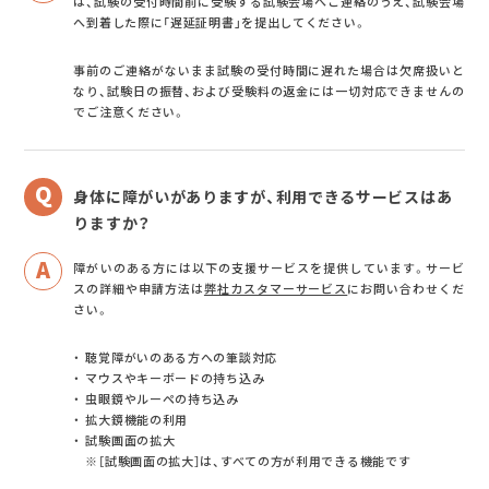
は、試験の受付時間前に受験する試験会場へご連絡のうえ、試験会場
へ到着した際に「遅延証明書」を提出してください。
事前のご連絡がないまま試験の受付時間に遅れた場合は欠席扱いと
なり、試験日の振替、および受験料の返金には一切対応できませんの
でご注意ください。
身体に障がいがありますが、利用できるサービスはあ
りますか？
障がいのある方には以下の支援サービスを提供しています。サービ
スの詳細や申請方法は
弊社カスタマーサービス
にお問い合わせくだ
さい。
聴覚障がいのある方への筆談対応
マウスやキーボードの持ち込み
虫眼鏡やルーペの持ち込み
拡大鏡機能の利用
試験画面の拡大
※［試験画面の拡大］は、すべての方が利用できる機能です