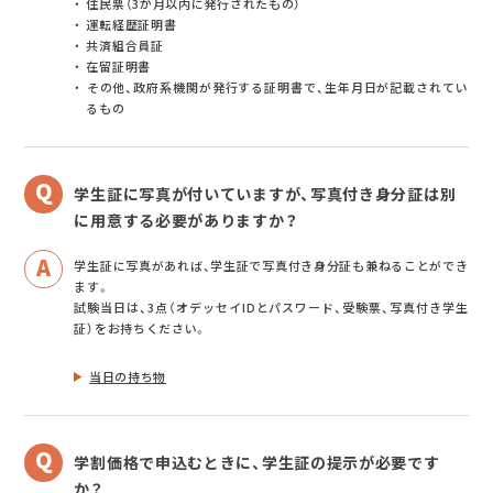
住民票（3か月以内に発行されたもの）
運転経歴証明書
共済組合員証
在留証明書
その他、政府系機関が発行する証明書で、生年月日が記載されてい
るもの
学生証に写真が付いていますが、写真付き身分証は別
に用意する必要がありますか？
学生証に写真があれば、学生証で写真付き身分証も兼ねることができ
ます。
試験当日は、3点（オデッセイIDとパスワード、受験票、写真付き学生
証）をお持ちください。
当日の持ち物
学割価格で申込むときに、学生証の提示が必要です
か？